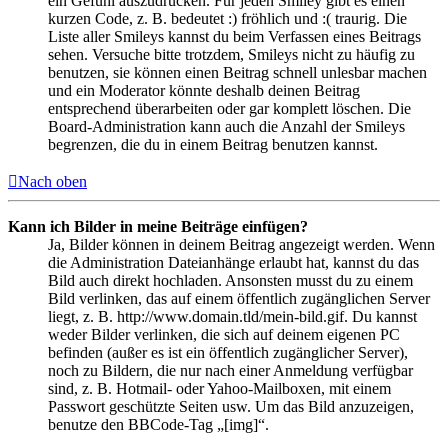
ein Gefühl auszudrücken. Für jeden Smiley gibt es einen
kurzen Code, z. B. bedeutet :) fröhlich und :( traurig. Die
Liste aller Smileys kannst du beim Verfassen eines Beitrags
sehen. Versuche bitte trotzdem, Smileys nicht zu häufig zu
benutzen, sie können einen Beitrag schnell unlesbar machen
und ein Moderator könnte deshalb deinen Beitrag
entsprechend überarbeiten oder gar komplett löschen. Die
Board-Administration kann auch die Anzahl der Smileys
begrenzen, die du in einem Beitrag benutzen kannst.
Nach oben
Kann ich Bilder in meine Beiträge einfügen?
Ja, Bilder können in deinem Beitrag angezeigt werden. Wenn
die Administration Dateianhänge erlaubt hat, kannst du das
Bild auch direkt hochladen. Ansonsten musst du zu einem
Bild verlinken, das auf einem öffentlich zugänglichen Server
liegt, z. B. http://www.domain.tld/mein-bild.gif. Du kannst
weder Bilder verlinken, die sich auf deinem eigenen PC
befinden (außer es ist ein öffentlich zugänglicher Server),
noch zu Bildern, die nur nach einer Anmeldung verfügbar
sind, z. B. Hotmail- oder Yahoo-Mailboxen, mit einem
Passwort geschützte Seiten usw. Um das Bild anzuzeigen,
benutze den BBCode-Tag „[img]“.