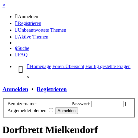
×
Anmelden
Registrieren
Unbeantwortete Themen
Aktive Themen
Suche
FAQ
Homepage
Foren-Übersicht
Häufig gestellte Fragen
×
Anmelden
•
Registrieren
Benutzername:
Passwort:
|
Angemeldet bleiben
Dorfbrett Mielkendorf