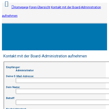
Homepage
Foren-Übersicht
Kontakt mit der Board-Administration
aufnehmen
Anmelden
Registrieren
Unbeantwortete
Kontakt mit der Board-Administration aufnehmen
Themen
Empfänger:
Aktive
Administrator
Deine E-Mail-Adresse:
Themen
Dein Name:
Suche
Betreff:
FAQ