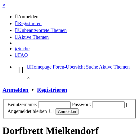
×
Anmelden
Registrieren
Unbeantwortete Themen
Aktive Themen
Suche
FAQ
Homepage
Foren-Übersicht
Suche
Aktive Themen
×
Anmelden
•
Registrieren
Benutzername:
Passwort:
|
Angemeldet bleiben
Dorfbrett Mielkendorf