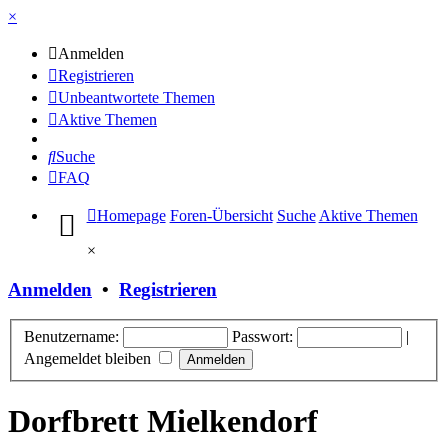
×
Anmelden
Registrieren
Unbeantwortete Themen
Aktive Themen
Suche
FAQ
Homepage
Foren-Übersicht
Suche
Aktive Themen
×
Anmelden
•
Registrieren
Benutzername:
Passwort:
|
Angemeldet bleiben
Dorfbrett Mielkendorf