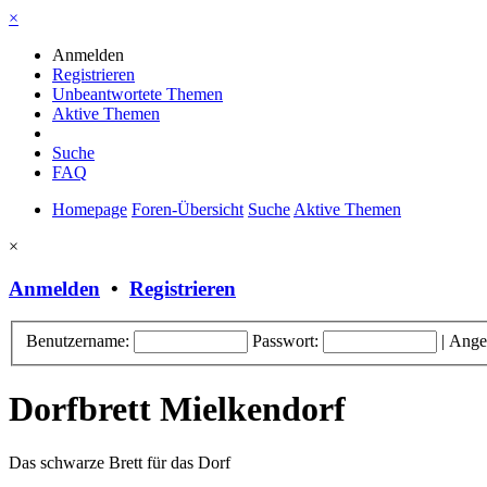
×
Anmelden
Registrieren
Unbeantwortete Themen
Aktive Themen
Suche
FAQ
Homepage
Foren-Übersicht
Suche
Aktive Themen
×
Anmelden
•
Registrieren
Benutzername:
Passwort:
|
Ange
Dorfbrett Mielkendorf
Das schwarze Brett für das Dorf