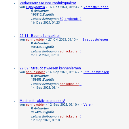
Verbessern Sie Ihre Produktqualität
von
EQiblydomia
»
16. Dez 2024, 04:23
» in
Veranstaltungen
0
Antworten
196812
Zugriffe
Letzter Beitrag
von
EQiblydomia
16. Dez 2024, 04:23
25.11.: Baumpflanzaktion
von
schlicksbier
»
27. Okt 2023, 09:10
» in
Streuobstwiesen
0
Antworten
208435
Zugriffe
Letzter Beitrag
von
schlicksbier
27. Okt 2023, 09:10
29.09.: Streuobstwiesen kennenlernen
von
schlicksbier
»
14. Sep 2023, 08:14
» in
Streuobstwiesen
0
Antworten
151653
Zugriffe
Letzter Beitrag
von
schlicksbier
14. Sep 2023, 08:14
Mach mit - aktiv oder passiv!
von
schlicksbier
»
12. Sep 2023, 09:10
» in
Verein
0
Antworten
217426
Zugriffe
Letzter Beitrag
von
schlicksbier
12. Sep 2023, 09:10