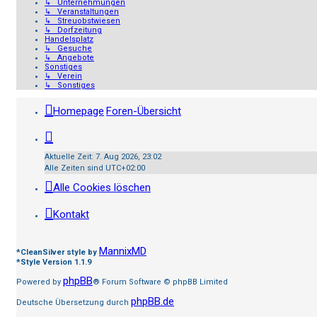
↳ Unternehmungen
↳ Veranstaltungen
↳ Streuobstwiesen
↳ Dorfzeitung
Handelsplatz
↳ Gesuche
↳ Angebote
Sonstiges
↳ Verein
↳ Sonstiges
Homepage
Foren-Übersicht
Aktuelle Zeit: 7. Aug 2026, 23:02
Alle Zeiten sind
UTC+02:00
Alle Cookies löschen
Kontakt
MannixMD
*
CleanSilver style by
*
Style Version 1.1.9
phpBB
Powered by
® Forum Software © phpBB Limited
phpBB.de
Deutsche Übersetzung durch