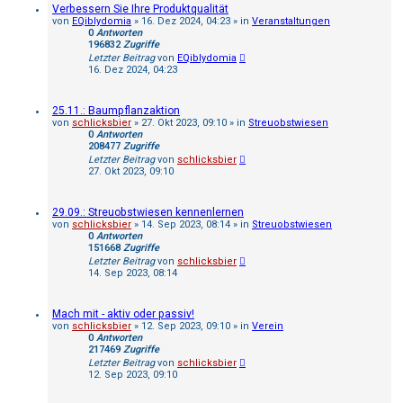
Verbessern Sie Ihre Produktqualität
von
EQiblydomia
»
16. Dez 2024, 04:23
» in
Veranstaltungen
0
Antworten
196832
Zugriffe
Letzter Beitrag
von
EQiblydomia
16. Dez 2024, 04:23
25.11.: Baumpflanzaktion
von
schlicksbier
»
27. Okt 2023, 09:10
» in
Streuobstwiesen
0
Antworten
208477
Zugriffe
Letzter Beitrag
von
schlicksbier
27. Okt 2023, 09:10
29.09.: Streuobstwiesen kennenlernen
von
schlicksbier
»
14. Sep 2023, 08:14
» in
Streuobstwiesen
0
Antworten
151668
Zugriffe
Letzter Beitrag
von
schlicksbier
14. Sep 2023, 08:14
Mach mit - aktiv oder passiv!
von
schlicksbier
»
12. Sep 2023, 09:10
» in
Verein
0
Antworten
217469
Zugriffe
Letzter Beitrag
von
schlicksbier
12. Sep 2023, 09:10