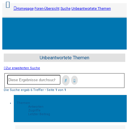
Homepage
Foren-Übersicht
Suche
Unbeantwortete Themen
Anmelden
Registrieren
Unbeantwortete Themen
Unbeantwortete
Zur erweiterten Suche
Themen
Aktive
Die Suche ergab 6 Treffer • Seite
1
von
1
Themen
Themen
Suche
Antworten
Zugriffe
Letzter Beitrag
FAQ