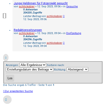
Junge Heldinnen für Fotoprojekt gesucht
von
schlicksbier
»
12. Sep 2023, 09:06
» in
Gesuche
0
Antworten
204205
Zugriffe
Letzter Beitrag
von
schlicksbier
12. Sep 2023, 09:06
Redaktionssitzungen
von
schlicksbier
»
12. Sep 2023, 09:04
» in
Dorfzeitung
0
Antworten
204296
Zugriffe
Letzter Beitrag
von
schlicksbier
12. Sep 2023, 09:04
Anzeigen:
Sortiere nach:
Richtung:
Die Suche ergab 6 Treffer • Seite
1
von
1
Zur erweiterten Suche