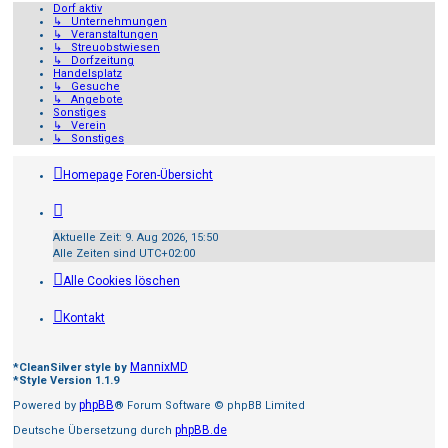
Dorf aktiv
↳ Unternehmungen
↳ Veranstaltungen
↳ Streuobstwiesen
↳ Dorfzeitung
Handelsplatz
↳ Gesuche
↳ Angebote
Sonstiges
↳ Verein
↳ Sonstiges
Homepage
Foren-Übersicht
Aktuelle Zeit: 9. Aug 2026, 15:50
Alle Zeiten sind
UTC+02:00
Alle Cookies löschen
Kontakt
MannixMD
*
CleanSilver style by
*
Style Version 1.1.9
phpBB
Powered by
® Forum Software © phpBB Limited
phpBB.de
Deutsche Übersetzung durch