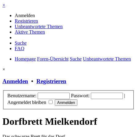
×
Anmelden
Registrieren
Unbeantwortete Themen
Aktive Themen
Suche
FAQ
Homepage
Foren-Übersicht
Suche
Unbeantwortete Themen
×
Anmelden
•
Registrieren
Benutzername:
Passwort:
|
Angemeldet bleiben
Dorfbrett Mielkendorf
Das schwarze Brett für das Dorf