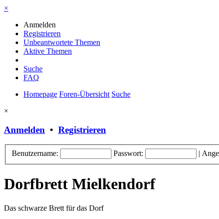
×
Anmelden
Registrieren
Unbeantwortete Themen
Aktive Themen
Suche
FAQ
Homepage
Foren-Übersicht
Suche
×
Anmelden
•
Registrieren
Benutzername:
Passwort:
|
Ange
Dorfbrett Mielkendorf
Das schwarze Brett für das Dorf