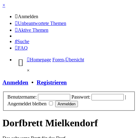
×
Anmelden
Unbeantwortete Themen
Aktive Themen
Suche
FAQ
Homepage
Foren-Übersicht
×
Anmelden
•
Registrieren
Benutzername:
Passwort:
|
Angemeldet bleiben
Dorfbrett Mielkendorf