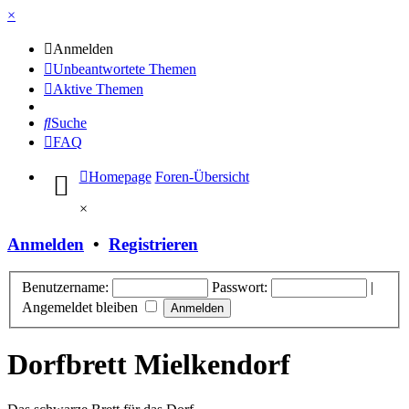
×
Anmelden
Unbeantwortete Themen
Aktive Themen
Suche
FAQ
Homepage
Foren-Übersicht
×
Anmelden
•
Registrieren
Benutzername:
Passwort:
|
Angemeldet bleiben
Dorfbrett Mielkendorf