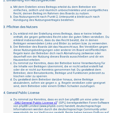
2. Einräumung von Nutzungsrechten
Mit dem Erstellen eines Beitrags erteilst du dem Betreiber ein
einfaches, zeitlich und räumlich unbeschränktes und unentgeltliches
Recht, deinen Beitrag im Rahmen des Boards zu nutzen.
Das Nutzungsrecht nach Punkt 2, Unterpunkt a bleibt auch nach
Kündigung des Nutzungsvertrages bestehen.
3. Pflichten des Nutzers
Du erklärst mit der Erstellung eines Beitrags, dass er keine Inhalte
enthält, die gegen geltendes Recht oder die guten Sitten verstoßen. Du
erklärst insbesondere, dass du das Recht besitzt, die in deinen
Beiträgen verwendeten Links und Bilder zu setzen bzw. zu verwenden.
Der Betreiber des Boards übt das Hausrecht aus. Bei Verstößen gegen
diese Nutzungsbedingungen oder anderer im Board veröffentlichten
Regeln kann der Betreiber dich nach Abmahnung zeitweise oder
dauerhaft von der Nutzung dieses Boards ausschließen und dir ein
Hausverbot erteilen.
Du nimmst zur Kenntnis, dass der Betreiber keine Verantwortung für
die Inhalte von Beiträgen übernimmt, die er nicht selbst erstellt hat
oder die er nicht zur Kenntnis genommen hat. Du gestattest dem
Betreiber, dein Benutzerkonto, Beiträge und Funktionen jederzeit zu
löschen oder zu sperren.
Du gestattest dem Betreiber darüber hinaus, deine Beiträge
abzuändern, sofern sie gegen o. g. Regeln verstoßen oder geeignet
sind, dem Betreiber oder einem Dritten Schaden zuzufügen.
4. General Public License
Du nimmst zur Kenntnis, dass es sich bei phpBB um eine unter der
„
GNU General Public License v2
“ (GPL) bereitgestellten Foren-Software
von phpBB Limited (www.phpbb.com) handelt; deutschsprachige
Informationen werden durch die deutschsprachige Community unter
www.phpbb.de zur Verfügung gestellt. Beide haben keinen Einfluss auf