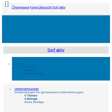
Homepage
Foren-Übersicht
Dorf aktiv
Anmelden
Registrieren
Dorf aktiv
Unbeantwortete
Themen
Forum
Themen
Beiträge
Aktive
Letzter Beitrag
Themen
Unternehmungen
Suche
Verabredungen für gemeinsame Unternehmungen
0
Themen
0
Beiträge
FAQ
Keine Beiträge