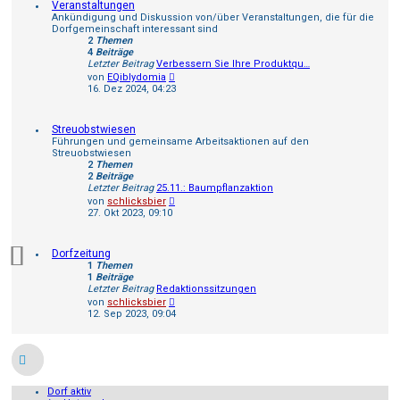
Veranstaltungen
Ankündigung und Diskussion von/über Veranstaltungen, die für die
Dorfgemeinschaft interessant sind
2
Themen
4
Beiträge
Letzter Beitrag
Verbessern Sie Ihre Produktqu…
Neuester
von
EQiblydomia
Beitrag
16. Dez 2024, 04:23
Streuobstwiesen
Führungen und gemeinsame Arbeitsaktionen auf den
Streuobstwiesen
2
Themen
2
Beiträge
Letzter Beitrag
25.11.: Baumpflanzaktion
Neuester
von
schlicksbier
Beitrag
27. Okt 2023, 09:10
Dorfzeitung
1
Themen
1
Beiträge
Letzter Beitrag
Redaktionssitzungen
Neuester
von
schlicksbier
Beitrag
12. Sep 2023, 09:04
Dorf aktiv