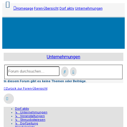
Homepage
Foren-Übersicht
Dorf aktiv
Unternehmungen
Anmelden
Registrieren
Unternehmungen
Unbeantwortete
Themen
In diesem Forum gibt es keine Themen oder Beiträge.
Aktive
Zurück zur Foren-Übersicht
Themen
Suche
Dorf aktiv
↳ Unternehmungen
FAQ
↳ Veranstaltungen
↳ Streuobstwiesen
↳ Dorfzeitung