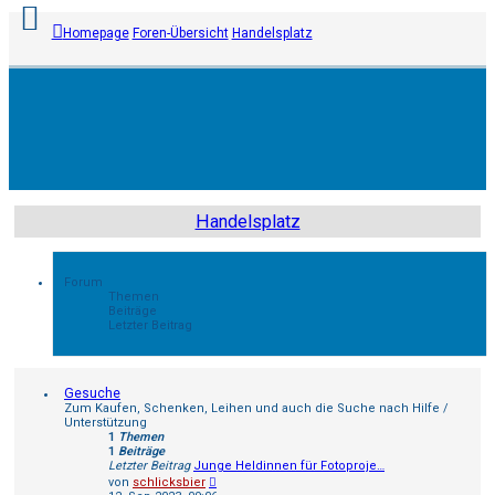
Homepage
Foren-Übersicht
Handelsplatz
Anmelden
Registrieren
Handelsplatz
Unbeantwortete
Themen
Forum
Themen
Beiträge
Aktive
Letzter Beitrag
Themen
Gesuche
Suche
Zum Kaufen, Schenken, Leihen und auch die Suche nach Hilfe /
Unterstützung
1
Themen
FAQ
1
Beiträge
Letzter Beitrag
Junge Heldinnen für Fotoproje…
Neuester
von
schlicksbier
Beitrag