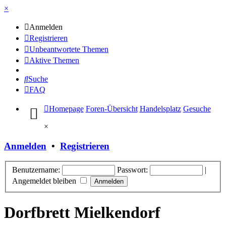
×
Anmelden
Registrieren
Unbeantwortete Themen
Aktive Themen
Suche
FAQ
Homepage
Foren-Übersicht
Handelsplatz
Gesuche
×
Anmelden
•
Registrieren
Benutzername:
Passwort:
|
Angemeldet bleiben
Dorfbrett Mielkendorf