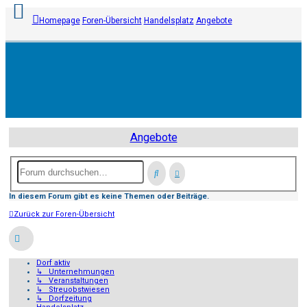
Homepage
Foren-Übersicht
Handelsplatz
Angebote
Anmelden
Registrieren
Angebote
Unbeantwortete
Themen
In diesem Forum gibt es keine Themen oder Beiträge.
Aktive
Zurück zur Foren-Übersicht
Themen
Suche
Dorf aktiv
↳ Unternehmungen
FAQ
↳ Veranstaltungen
↳ Streuobstwiesen
↳ Dorfzeitung