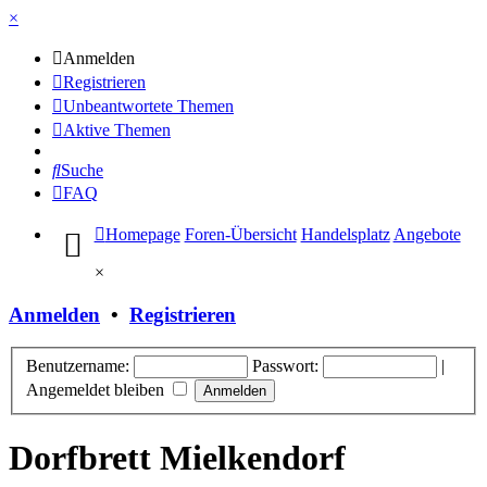
×
Anmelden
Registrieren
Unbeantwortete Themen
Aktive Themen
Suche
FAQ
Homepage
Foren-Übersicht
Handelsplatz
Angebote
×
Anmelden
•
Registrieren
Benutzername:
Passwort:
|
Angemeldet bleiben
Dorfbrett Mielkendorf